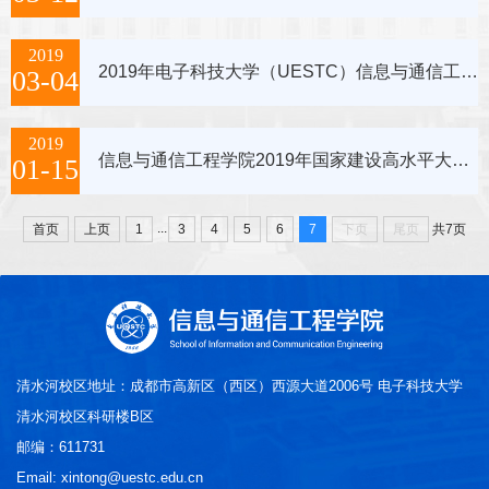
2019
2019年电子科技大学（UESTC）信息与通信工程学院与澳大利亚伍伦贡大学（UOW）工学院 3+1+1联合培养项目报名通知
03-04
2019
信息与通信工程学院2019年国家建设高水平大学公派研究生项目推选工作的通知
01-15
...
首页
上页
1
3
4
5
6
7
下页
尾页
共7页
清水河校区地址：成都市高新区（西区）西源大道2006号 电子科技大学
清水河校区科研楼B区
邮编：611731
Email: xintong@uestc.edu.cn