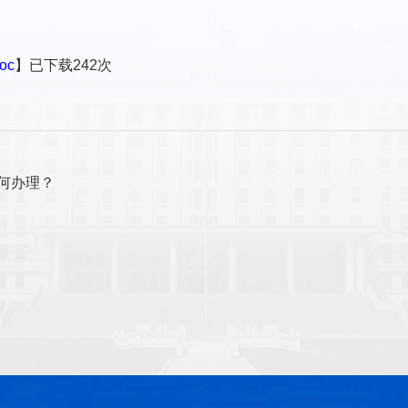
oc
】已下载
242
次
何办理？