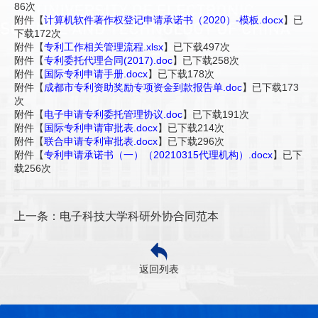
86
次
附件【
计算机软件著作权登记申请承诺书（2020）-模板.docx
】已
下载
172
次
附件【
专利工作相关管理流程.xlsx
】已下载
497
次
附件【
专利委托代理合同(2017).doc
】已下载
258
次
附件【
国际专利申请手册.docx
】已下载
178
次
附件【
成都市专利资助奖励专项资金到款报告单.doc
】已下载
173
次
附件【
电子申请专利委托管理协议.doc
】已下载
191
次
附件【
国际专利申请审批表.docx
】已下载
214
次
附件【
联合申请专利审批表.docx
】已下载
296
次
附件【
专利申请承诺书（一）（20210315代理机构）.docx
】已下
载
256
次
上一条：电子科技大学科研外协合同范本
返回列表