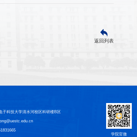
返回列表
 电子科技大学清水河校区科研楼B区
ntong@uestc.edu.cn
1831665
学院官微