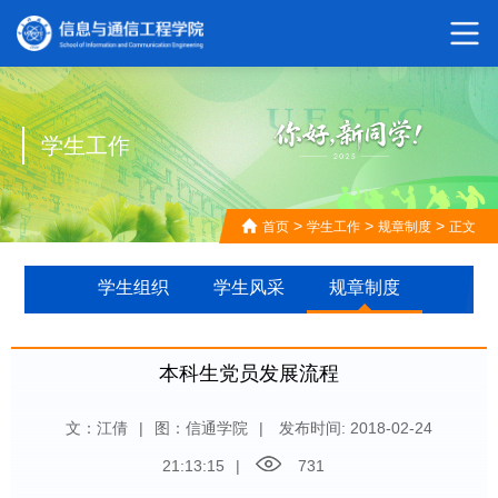
学生工作
>
>
>
首页
学生工作
规章制度
正文
学生组织
学生风采
规章制度
本科生党员发展流程
文：江倩
|
图：信通学院
|
发布时间: 2018-02-24
21:13:15
|
731