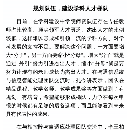
规划队伍，建设学科人才梯队
目前，在学科建设中学院师资队伍存在专任教
师占比较高、顶尖领军人才匮乏、杰出人才的比例
较低，这样难以形成和引领一流的学科方向、对学
科发展的支撑不足。要解决这个问题，一方面要增
大“分子”，另一方面要缩小“分母”。增大“分子”就是
通过“外引”努力引进杰出人才，缩小“分母”就是要
努力让现有的老师成长为杰出人才。在与通信系统
与信息智能处理团队交流时，孔令讲表示，团队在
精品课程、教学名师、教学成果奖等方面做到了有
规划、有培育，希望能够形成梯队，力争在每次申
报的时候都有足够的后备选项，而且能够看到未来
具有代表性的成果。
在与相控阵与自适应处理团队交流中，李玉柏