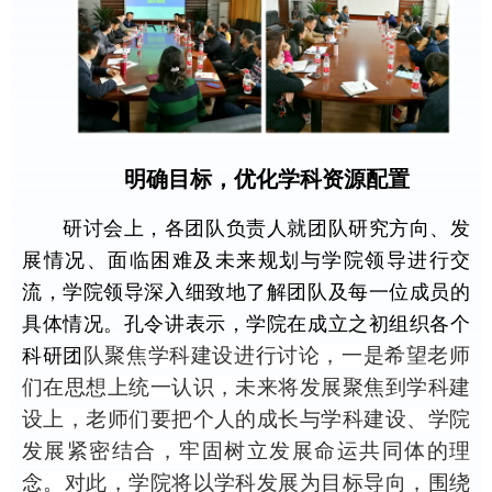
明确目标，优化学科资源配置
研讨会上，各团队负责人就团队研究方向、发
展情况、面临困难及未来规划与学院领导进行交
流，学院领导深入细致地了解团队及每一位成员的
具体情况。孔令讲表示，学院在成立之初组织各个
队聚焦学科建设进行讨论，一是希望老师
科研团
们在思想上统一认识，未来将发展聚焦到学科建
设上，老师们要把个人的成长与学科建设、学院
发展紧密结合，牢固树立发展命运共同体的理
念。对此，学院将以学科发展为目标导向，围绕