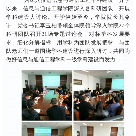
为深入推进信息与通信工程学科建设，开学
以来，信息与通信工程学院深入各科研团队，开展
学科建设大讨论。开学伊始至今，学院院长孔令
讲、党委书记李玉柏带领全体院领导深入学院27个
科研团队召开21场专题讨论会，对标学科发展要
求、细化分解指标，用学科为团队发展把脉，与团
队老师们一道围绕学科建设进行深入研讨，共同为
做好信息与通信工程学科一级学科建设而发力。