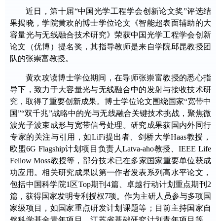
近日，第十届“中国光学工程学会创新论文奖”评选结
果揭晓，学院黄欢的博士学位论文《智能超表面辅助的大
容量光与无线融合技术研究》荣获中国光学工程学会创新
论文（优博）提名奖，其指导教师是来自学院邱昆教授团
队的张崇富教授。
黄欢攻读博士学位期间，在导师张崇富教授的悉心指
导下，致力于大容量光与无线融合中的发射与接收技术研
究，取得了重要创新成果。博士学位论文围绕国家“宽带中
国”“双千兆”战略中的光与无线融合关键技术挑战，聚焦微
波光子波束成形与宽带信号处理。研究成果获国内外同行
专家的关注与引用，如LiFi提出者、剑桥大学Haas教授，
欧盟6G Flagship计划项目负责人Latva-aho教授、IEEE Life
Fellow Moss教授等，部分技术已在多家国家重要单位获成
功应用。相关研究成果以第一作者发表系列高水平论文，
包括中国科学院1区Top期刊4篇、卓越行动计划重点期刊2
篇，获得国家发明专利授权7项。作为主研人员参与多项国
家级项目，如国家重点研发计划课题等；目前主持国家自
然科学基金青年项目、江苏省基础研究计划青年项目等。