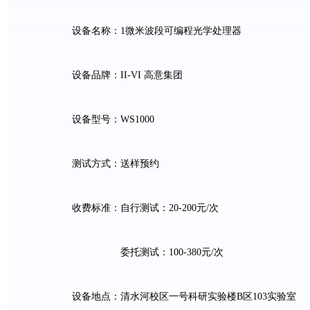
设备名称：
1
微米波段可编程光学处理器
设备品牌：
II-VI
高意集团
设备型号：
WS1000
测试方式：送样预约
收费标准：自行测试：
2
0-
20
0
元
/
次
委托测试：
100
-
38
0
元
/
次
设备地点：清水河校区一号科研实验楼
B
区
103
实验室