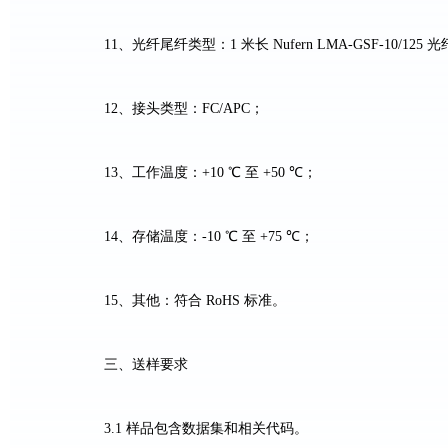
11
、光纤尾纤类型：
1
米长
Nufern LMA-GSF-10/125
光
12
、接头类型：
FC/APC
；
13
、工作温度：
+10
℃ 至
+50
℃；
14
、存储温度：
-10
℃ 至
+75
℃；
15
、其他：符合
RoHS
标准。
三、送样要求
3.1
样品包含数据集和相关代码。