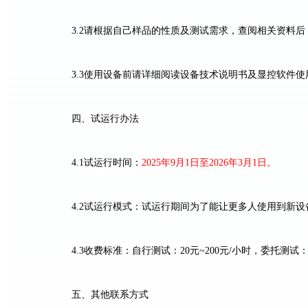
3.2
请根据自己样品的性质及测试需求，查阅相关资料后
3.3
使用设备前请详细阅读设备技术说明书及显控软件使
四、试运行办法
4.1
试运行时间：
2025
年
9
月
1
日至
2026
年
3
月
1
日。
4.2
试运行模式：试运行期间为了能让更多人使用到新设
4.3
收费标准：自行测试：
20
元
~
200
元
/
小时，委托测试
五、其他联系方式