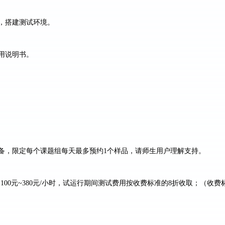
，搭建测试环境。
用说明书。
备，限定每个课题组每天最多预约
1
个样品，请师生用户理解支持。
：
100
元
~
380
元
/
小时，试运行期间测试费用按收费标准的
8
折收取；（收费