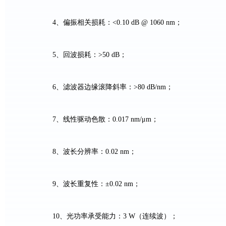
4
、偏振相关损耗：
<0.10 dB @ 1060 nm
；
5
、回波损耗：
>50 dB
；
6
、滤波器边缘滚降斜率：
>80 dB/nm
；
7
、线性驱动色散：
0.017 nm/
μ
m
；
8
、波长分辨率：
0.02 nm
；
9
、波长重复性：±
0.02 nm
；
10
、光功率承受能力：
3 W
（连续波）；