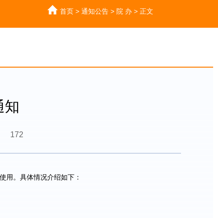
首页
>
通知公告
>
院 办
>
正文
通知
172
使用。具体情况介绍如下：