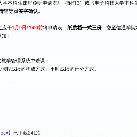
大学本科生课程免听申请表》（附件
3）或《电子科技大学本科
请辅导员签字确认。
学生应于
1月9日17:00前
将申请表，
纸质档一式三份
，交至信通学院
通知；
在教学管理系统
中
选课
；
认课程成绩的构成方式、平时成绩的计分方式。
cx
】已下载
241
次