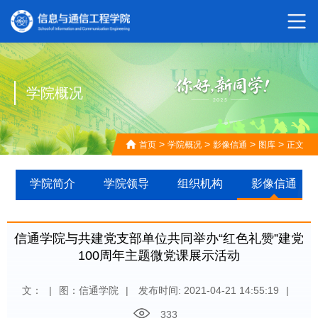
学院概况
>
>
>
>
首页
学院概况
影像信通
图库
正文
学院简介
学院领导
组织机构
影像信通
信通学院与共建党支部单位共同举办“红色礼赞”建党
100周年主题微党课展示活动
文：
|
图：信通学院
|
发布时间: 2021-04-21 14:55:19
|
333