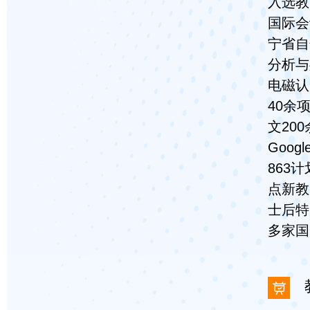
入选教
国际会
宁省自
分析与
电磁认
40余
文20
Goo
863
点新教
士后特
多家国