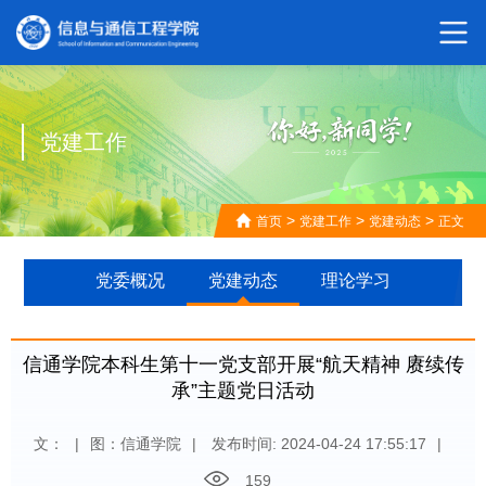
党建工作
>
>
>
首页
党建工作
党建动态
正文
党委概况
党建动态
理论学习
信通学院本科生第十一党支部开展“航天精神 赓续传
承”主题党日活动
文：
|
图：信通学院
|
发布时间: 2024-04-24 17:55:17
|
159