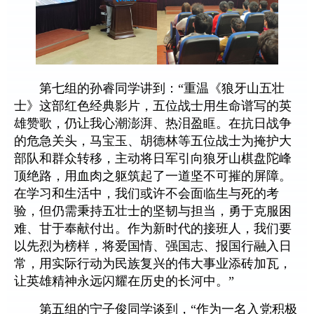
第七组的孙睿同学讲到：“重温《狼牙山五壮
士》这部红色经典影片，五位战士用生命谱写的英
雄赞歌，仍让我心潮澎湃、热泪盈眶。在抗日战争
的危急关头，马宝玉、胡德林等五位战士为掩护大
部队和群众转移，主动将日军引向狼牙山棋盘陀峰
顶绝路，用血肉之躯筑起了一道坚不可摧的屏障。
在学习和生活中，我们或许不会面临生与死的考
验，但仍需秉持五壮士的坚韧与担当，勇于克服困
难、甘于奉献付出。作为新时代的接班人，我们要
以先烈为榜样，将爱国情、强国志、报国行融入日
常，用实际行动为民族复兴的伟大事业添砖加瓦，
让英雄精神永远闪耀在历史的长河中。
”
第五组的宁子俊同学谈到，“作为一名入党积极