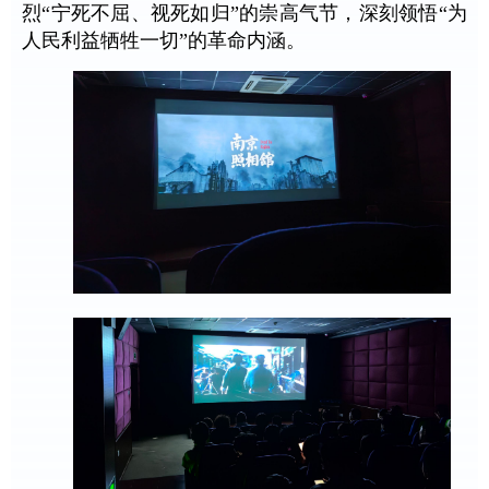
烈“宁死不屈、视死如归”的崇高气节，深刻领悟“为
人民利益牺牲一切”的革命内涵。