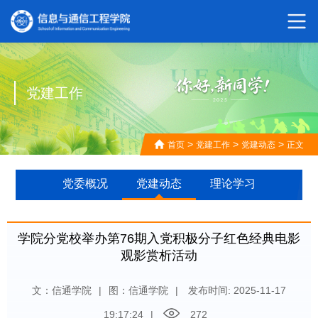
党建工作
>
>
>
首页
党建工作
党建动态
正文
党委概况
党建动态
理论学习
学院分党校举办第76期入党积极分子红色经典电影
观影赏析活动
文：信通学院
|
图：信通学院
|
发布时间: 2025-11-17
19:17:24
|
272