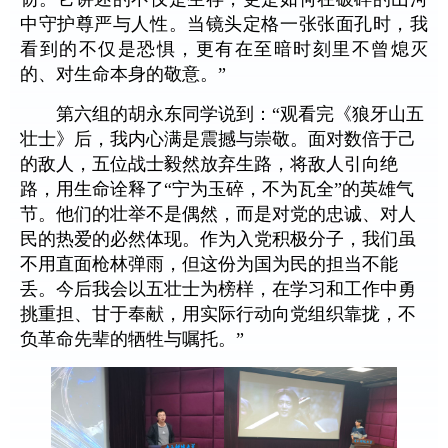
中守护尊严与人性。当镜头定格一张张面孔时，我
看到的不仅是恐惧，更有在至暗时刻里不曾熄灭
的、对生命本身的敬意。”
第六组的胡永东同学说到：“观看完《狼牙山五
壮士》后，我内心满是震撼与崇敬。面对数倍于己
的敌人，五位战士毅然放弃生路，将敌人引向绝
路，用生命诠释了“宁为玉碎，不为瓦全”的英雄气
节。他们的壮举不是偶然，而是对党的忠诚、对人
民的热爱的必然体现。作为入党积极分子，我们虽
不用直面枪林弹雨，但这份为国为民的担当不能
丢。今后我会以五壮士为榜样，在学习和工作中勇
挑重担、甘于奉献，用实际行动向党组织靠拢，不
负革命先辈的牺牲与嘱托。”