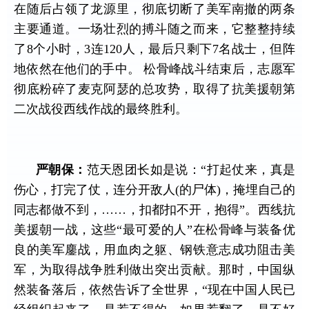
在随后占领了龙源里，彻底切断了美军南撤的两条
主要通道。一场壮烈的搏斗随之而来，它整整持续
了
8
个小时，
3
连
120
人，最后只剩下
7
名战士，但阵
地依然在他们的手中。 松骨峰战斗结束后，志愿军
彻底粉碎了麦克阿瑟的总攻势，取得了抗美援朝第
二次战役西线作战的最终胜利。
严朝保：
范天恩团长如是说：“打起仗来，真是
伤心，打完了仗，连分开敌人
(
的尸体
)
，掩埋自己的
同志都做不到，……，扣都扣不开，抱得”。西线抗
美援朝一战，这些“最可爱的人”在松骨峰与装备优
良的美军鏖战，用血肉之躯、钢铁意志成功阻击美
军，为取得战争胜利做出突出贡献。那时，中国纵
然装备落后，依然告诉了全世界，“现在中国人民已