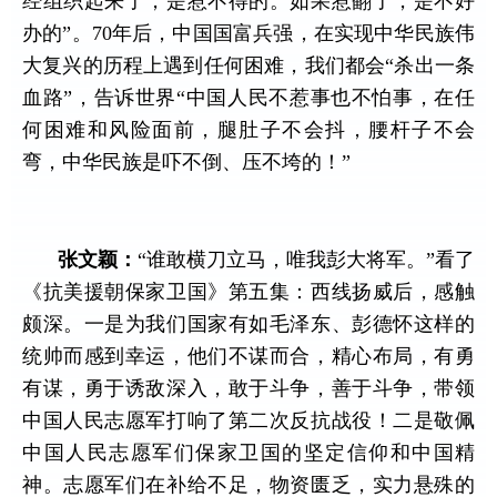
经组织起来了，是惹不得的。如果惹翻了，是不好
办的”。
70
年后，中国国富兵强，在实现中华民族伟
大复兴的历程上遇到任何困难，我们都会“杀出一条
血路”，告诉世界“中国人民不惹事也不怕事，在任
何困难和风险面前，腿肚子不会抖，腰杆子不会
弯，中华民族是吓不倒、压不垮的！”
张文颖：
“
谁敢横刀立马，唯我彭大将军。”看了
《抗美援朝保家卫国》第五集：西线扬威后，感触
颇深。一是为我们国家有如毛泽东、彭德怀这样的
统帅而感到幸运，他们不谋而合，精心布局，有勇
有谋，勇于诱敌深入，敢于斗争，善于斗争，带领
中国人民志愿军打响了第二次反抗战役！二是敬佩
中国人民志愿军们保家卫国的坚定信仰和中国精
神。志愿军们在补给不足，物资匮乏，实力悬殊的