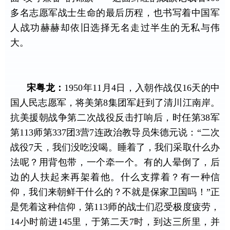
多名志愿军战士生命的最后历程，也书写着中国军
人战功赫赫却依旧选择无名走过半生的无私与伟
大。
宋粤龙：
1950
年
11
月
4
日，入朝作战仅
16
天的中
国人民志愿军，将美第
8
集团军赶到了清川江南岸。
抗美援朝战争第二次战役反击打响后，时任第
38
军
第
113
师第
337
团
3
营
7
连政治教导员朱德元说：“二次
战役
7
天，我们没吃没喝。睡着了，我们采取什么办
法呢？用背包带，一个牵一个。有的人晕倒了，后
边的人扶起来再架着他。什么支撑着？有一种信
仰，我们来朝鲜干什么的？不就是保家卫国吗！”正
是凭着这种信仰，第
113
师的战士们忍受极度疲劳，
14
小时前进
145
里，于第二天
7
时，到达三所里，并