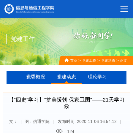
党建工作
>
>
>
首页
党建工作
党建动态
正文
党委概况
党建动态
理论学习
【“四史”学习】“抗美援朝 保家卫国”——21天学习
⑤
文：
|
图：信通学院
|
发布时间: 2020-11-06 16:54:12
|
124