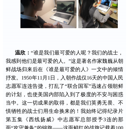
温欣：
“谁是我们最可爱的人呢？我们的战士，
我感到他们是最可爱的人。”这是著名作家魏巍从朝
鲜战场归来后在《谁是最可爱的人》一文中的倾情
抒发。
1950
年
11
月
1
日，入朝作战仅
16
天的中国人民
志愿军连连告捷，打乱了“联合国军”迅速占领朝鲜
的计划，也使美国内部陷入到了极度的不安与困惑
当中。这一切成果的取得，都是我们英勇无畏、不
惧牺牲的战士们用生命换来的！我始终记得纪录片
第五集《西线扬威》中志愿军总部授予
3
连的那
面“攻守兼备”的锦旗——这面鲜红的战旗记载着
100