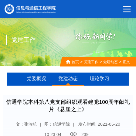
党建工作
>
>
>
首页
党建工作
党建动态
正文
党委概况
党建动态
理论学习
信通学院本科第八党支部组织观看建党100周年献礼
片《悬崖之上》
文：张渝杭
|
图：信通学院
|
发布时间: 2021-05-20
10:23:04
|
239