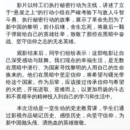
影片以特工们执行秘密行动为主线，讲述了立
于“悬崖之上”的行动小组在严峻考验下与敌人斗智
斗勇、执行秘密行动的故事，展示了革命先烈为了
新中国的黎明，前仆后继，舍生忘死，将最后一颗
子弹留给自己的英雄壮举，致敬了那些在黑暗中奋
战、坚守信仰之志的无名英雄。
观影结束后，同学们纷纷表示：这部电影让自
己深受感动与鼓舞。我们现在的幸福生活，是无数
在黑暗中潜行、为国家寻找黎明的人用自己的生命
换来的。他们在黑暗中坚定信仰，将希望与曙光带
给这个国家。作为后辈，应该接过传承信仰与希望
的火把，开拓进取、迎难而上，以更加昂扬的斗志
和不畏艰辛的精神投入到自己的学习和生活中。
本次活动是一堂生动的党史教育课，学生们通
过影视作品铭记历史、感悟历史，向坚守信仰，为
新中国抛头颅、洒热血的英雄致敬。