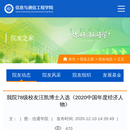
院友之家
>
>
>
首页
院友之家
院友动态
正文
院友动态
院友风采
院友组织
发展基金
我院78级校友汪凯博士入选《2020中国年度经济人
物》
文：
|
图：信通学院
|
发布时间: 2020-12-10 14:39:49
|
470