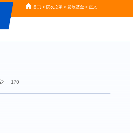
首页
>
院友之家
>
发展基金
>
正文
170