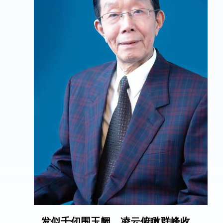
发似千仞围玉阙，凌云俯瞰群峰收。