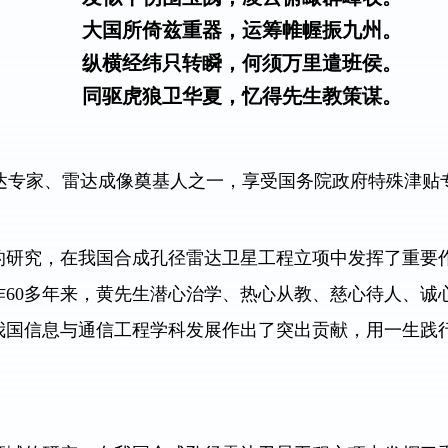
大国所倚兹重器，运筹帷幄振九州。
纵横经纬只转瞬，何须万里遣班侯。
同驱虎狼卫华夏，忆得先生教策谋。
，我国著名雷达专家、雷达成像奠基人之一，享受国务院政府特
的研究，在我国合成孔径雷达卫星工程立项中发挥了重要
60多年来，黄先生潜心治学、热心从教、慈心待人、诚心
我国信息与通信工程学科发展作出了突出贡献，用一生践