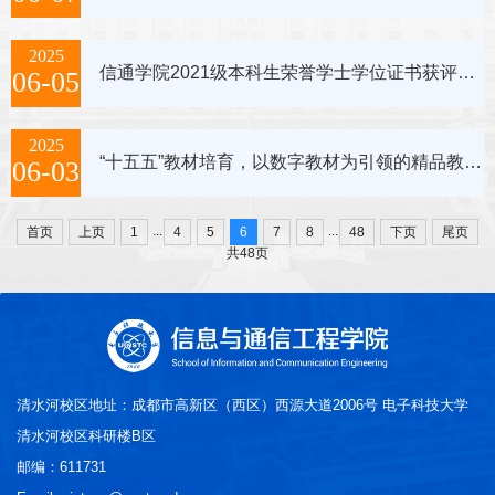
2025
信通学院2021级本科生荣誉学士学位证书获评名单公示
06-05
2025
“十五五”教材培育，以数字教材为引领的精品教材建设
06-03
...
...
首页
上页
1
4
5
6
7
8
48
下页
尾页
共48页
清水河校区地址：成都市高新区（西区）西源大道2006号 电子科技大学
清水河校区科研楼B区
邮编：611731