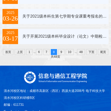
2025
关于2021级本科生第七学期专业课重考报名的通知
03-26
2025
关于开展2021级本科毕业设计（论文）中期检查的通知
03-17
...
...
首页
上页
1
6
7
8
9
10
48
下页
尾页
共48页
清水河校区地址：成都市高新区（西区）西源大道2006号 电子科技大学
清水河校区科研楼B区
邮编：611731