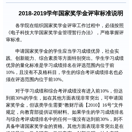
2018-2019
学年国家奖学金评审标准说明
各学院在组织国家奖学金评审工作过程中，必须按照
《电子科技大学国家奖学金管理暂行办法》，严格掌握评
审标准。
申请国家奖学金的学生应当学习成绩优异，社会实
践、创新能力、综合素质等方面特别突出。学生学习成绩
优异的量化标准是学习成绩排名在评选范围内位于前
10%，且没有不及格科目，学生的综合考评成绩排名也必
须在评选范围内位于前10%。
对于学习成绩和综合考评成绩没有进入前10%，但达
到前30%的学生，如在其他方面表现非常突出，可申请国
家奖学金，但该类学生需要“教财厅函【2010】16号”文件
规定，向教育部提供证明材料。如果学生的学习成绩排名
与综合考评成绩排名中的任何一项没有达到前30%，则不
具备申请国家奖学金的资格。其他方面表现非常突出是在