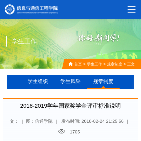
学生工作
>
>
>
首页
学生工作
规章制度
正文
学生组织
学生风采
规章制度
2018-2019学年国家奖学金评审标准说明
文：
|
图：信通学院
|
发布时间: 2018-02-24 21:25:56
|
1705