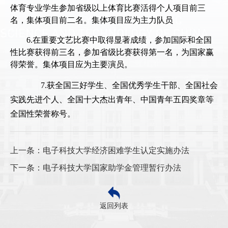
体育专业学生参加省级以上体育比赛活得个人项目前三
名，集体项目前二名。集体项目应为主力队员
6.在重要文艺比赛中取得显著成绩，参加国际和全国
性比赛获得前三名，参加省级比赛获得第一名，为国家赢
得荣誉。集体项目应为主要演员。
7.获全国三好学生、全国优秀学生干部、全国社会
实践先进个人、全国十大杰出青年、中国青年五四奖章等
全国性荣誉称号。
上一条：电子科技大学经济困难学生认定实施办法
下一条：电子科技大学国家助学金管理暂行办法
返回列表