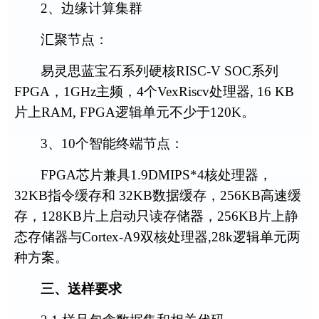
2
、边缘计算集群
汇聚节点：
易灵思蓝宝石系列硬核
RISC-V SOC
系列
FPGA
，
1GHz
主频，
4
个
VexRiscv
处理器
, 16 KB
片上
RAM, FPGA
逻辑单元不少于
120K
。
3
、
10
个智能终端节点：
FPGA
芯片兼具
1.9DMIPS*4
核处理器，
32KB
指令缓存和
32KB
数据缓存，
256KB
高速缓
存，
128KB
片上启动只读存储器，
256KB
片上静
态存储器与
Cortex-A9
双核处理器
,28k
逻辑单元两
种方案。
三、送样要求