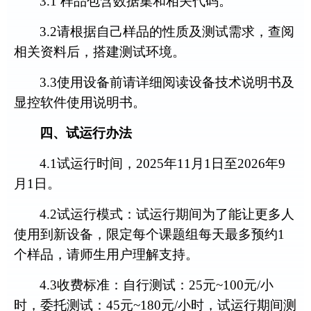
3.
1
样品
包含数据集和相关代码。
3.2
请根据自己样品的性质及测试需求，查阅
相关资料后，
搭建测试环境
。
3.3
使用设备前请详细阅读设备技术说明书及
显控软件使用说明书
。
四、试运行办法
4.1
试运行时间，
2025
年
11
月
1
日至
2026
年
9
月
1
日。
4.2
试运行模式：试运行期间为了能让更多人
使用到新设备，限定每个课题组每天最多预约
1
个样品，请师生用户理解支持。
4.3
收费标准：
自行测试：
25
元
~100
元
/
小
时
，委托测试：
45
元
~
1
80
元
/
小时，
试运行期间测