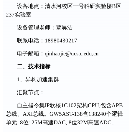
设备地点：清水河校区一号科研实验楼
B
区
237
实验室
设备管理老师：
覃昊洁
联系电话：
18980430217
电子邮箱：
qinhaojie
@uestc.edu,cn
二、技术指标
1
、异构加速集群
汇聚节点：
自主指令集
IP
软核
1C102
架构
CPU,
包含
APB
总线、
AXI
总线。
GW5AST-138
含
138240
个逻辑
单元
, 8
位
125M
高速
DAC, 8
位
32M
高速
ADC
。