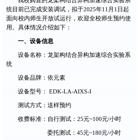
我校购置的
龙架构结合异构加速综合实验系
统
目前已完成安装调试，拟于
2025
年
11
月
1
日起
面向校内师生开放试运行，欢迎全校师生预约使
用。具体情况介绍如下：
一、设备信息
设备名称：
龙架构结合异构加速综合实验系
统
设备品牌：
依元素
设备型号：
EDK-LA-AIXS-I
测试方式：送样预约
收费标准：
自行测试：
25
元
~100
元
/
小时
委托测试：
45
元
~
180
元
/
小时