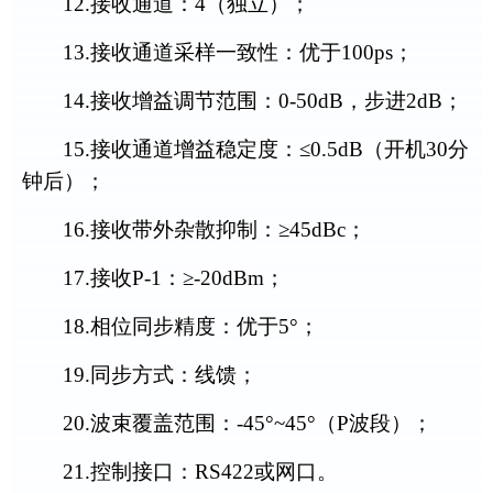
12.
接收通道：
4
（独立）；
13.
接收通道采样一致性：优于
1
00
ps
；
14.
接收增益调节范围：
0
-50
dB
，步进
2dB
；
15.
接收通道增益稳定度：
≤
0.5
dB
（开机
3
0
分
钟后）；
16.
接收带外杂散抑制：
≥
45
dBc
；
1
7.
接收
P-
1
：
≥
-
20
dBm
；
1
8.
相位同步精度：优于
5
°；
19.
同步方式：线馈；
2
0.
波束覆盖范围：
-
45
°
~45
°（
P
波段）；
21.
控制接口：
RS
422
或网口。