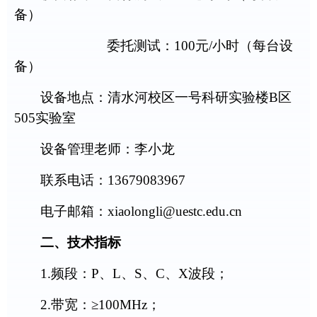
备）
委托测试：
100
元
/
小时（每台设
备）
设备地点：清水河校区一号科研实验楼
B
区
505
实验室
设备管理老师：
李小龙
联系电话：
13679083967
电子邮箱：
xiaolongli
@uestc.edu.cn
二、技术指标
1.
频段：
P
、
L
、
S
、
C
、
X
波段；
2.
带宽：≥
1
00
MHz
；