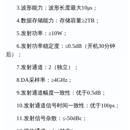
3.
波形能力：波形长度最大
1
0μs
；
4.
数据存储能力：存储容量≥
2TB
；
5.
发射功率：≥
1
0
W
；
6.
发射功率稳定度：≤
0
.5
dB
（开机
3
0
分钟
后）；
7.
发射通道：
2
（独立）；
8.DA
采样率：≥
4GHz
；
9.
发射通道幅度一致性：优于
0
.5
dB
；
10.
发射通道信号时间一致性：优于
1
00
ps
；
11.
发射信号杂散：≤
-
50
dBc
；