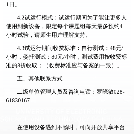
1
日。
4.2
试运行模式：试运行期间为了能让更多人
使用到新设备，限定每个课题组每天最多预约
4
小时试验
，请师生用户理解支持。
4.3
试运行期间收费标准：
自行测试：
48
元
/
小时，委托测试：
80
元
/
小时，
测试费用按收费标
准的
8
折收取；（收费标准应与备案的一致）。
五、其他联系方式
二级单位管理人员及咨询电话：
罗晓敏
028-
61830167
在使用设备遇到不畅时，可向开放共享平台