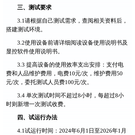
三、
测试
要求
3.1
请根据自己测试需求，查阅相关资料后，
搭建测试环境
。
3.2
使用设备前请详细阅读设备使用说明书及
显控软件使用说明书
。
3
.3
提高设备的使用效率支出安排：
支付电
费和人品维护费用
，电费
1
0
元
/
次，维护费用
5
0
元
/
次，委托测试人员费
1
00
元
/
次。
3.4
单次测试时间不超过
8
小时，每超过
8
小
时则新增一次测试收费
。
四、试运行办法
4.1
试运行时间
：
2024
年
6
月
1
日至
2026
年
1
月