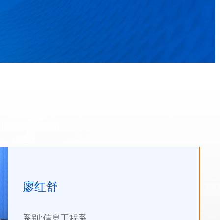
廖红舒
系别:信息工程系