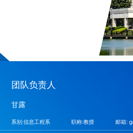
团队负责人
甘露
系别:信息工程系
职称:教授
邮箱: ga