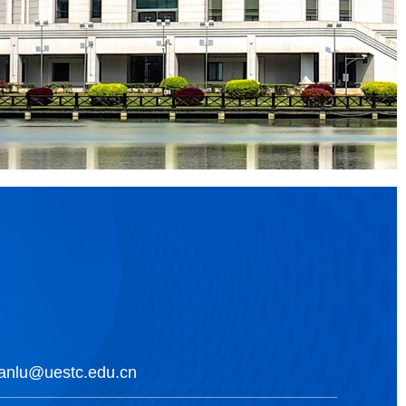
nlu@uestc.edu.cn