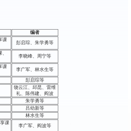
编者
享课
彭启琮、朱学勇等
课、
李晓峰、周宁等
享课
李广军、林水生等
彭启琮等
饶云江、邱昆、雷维
礼、陈伟建、阎波
朱学勇等
吕幼新等
林水生等
共享课
李广军、阎波等