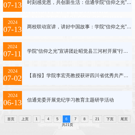
时刻感党恩，共创新生活：信通学院“信仰之光”宣讲团赴昭觉县沐恩邸社区开展实践调研
07-13
2024
两校联动宣讲，讲好中国故事：学院“信仰之光”宣讲团与西南财大实践队携手走进三河村
07-13
2024
学院“信仰之光”宣讲团赴昭觉县三河村开展“行走的微党课”
07-11
2024
【喜报】学院李宏亮教授获评四川省优秀共产党员
07-02
2024
信通党委开展党纪学习教育主题研学活动
06-13
...
...
首页
上页
1
4
5
6
7
8
21
下页
尾页
共21页