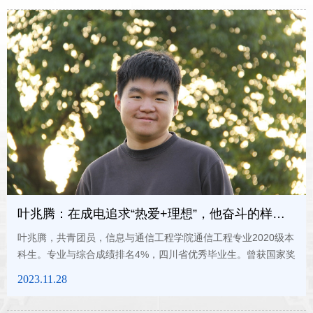
人菁英”。担任电子科技大学跑步协会副会长、信通学院“朋辈
帮”导师、信通2022010906班团支书。获全国大学生数据分析科
普知识竞赛一等奖，电子科技大学第三十二届大学生数学竞赛二
等奖。目...
叶兆腾：在成电追求“热爱+理想”，他奋斗的样子太飒！
叶兆腾，共青团员，信息与通信工程学院通信工程专业2020级本
科生。专业与综合成绩排名4%，四川省优秀毕业生。曾获国家奖
学金、苏州工业园区奖学金，优秀学生奖学金。曾任信息与通信
2023.11.28
工程学生创新创业中心会长，现任电子科技大学高水平艺术团交
响乐团团长。担任2023青少年高校科学营电子科技大学分营学生