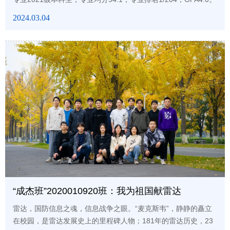
获得国家奖学金两次、2023年美国大学生数学建模比赛Finalist
2024.03.04
奖（特等奖提名奖）、全国大学生嵌入式芯片与系统设计竞赛
FPGA创新设计竞赛国家级三等奖、第十七届“挑战杯”四川省大学
生课外学术科技作品竞赛一等奖等国家级省级奖项8次、校级各
类奖项25次。曾参加“成电思源马克巴-启梦计划”第四期暑假日本
早稻...
“成杰班”2020010920班：我为祖国献雷达
雷达，国防信息之魂，信息战争之眼。“麦克斯韦”，静静的矗立
在校园，是雷达发展史上的里程碑人物；181年的雷达历史，23