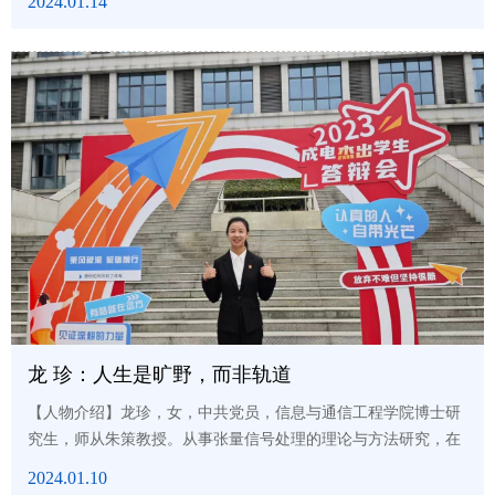
2024.01.14
绩加权平均93.39（1%），GPA 3.98/4，曾获国家奖学金，唐立
新奖学金。2019年直博至信息与通信工程学院，曾获博士研究生
国家奖学金两次、四川省优秀毕业生、四川省大学生综合素质A
级证书、校研究生学术新秀、校见义勇为先进个人、“荣耀信
通”年度...
龙 珍：人生是旷野，而非轨道
【人物介绍】龙珍，女，中共党员，信息与通信工程学院博士研
究生，师从朱策教授。从事张量信号处理的理论与方法研究，在
高维信号重建及聚类任务上，发表高水平论文15篇，包括8篇中
2024.01.10
科院1区Top期刊论文，1篇ESI热点论文，3篇ESI高被引论文，