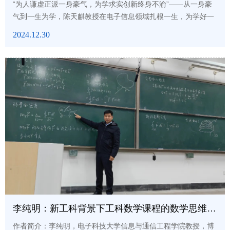
“为人谦虚正派一身豪气，为学求实创新终身不渝”——从一身豪
气到一生为学，陈天麒教授在电子信息领域扎根一生，为学好一
门课、教好一堂课、做好一项科研，潜心读书，创新思考，实践
2024.12.30
真知。即使八旬高龄，仍为青年学生们站上讲台，讲述成电故
事。孤独求索1951年，小学还未毕业的陈老以优异的成绩考取四
川泸州桐阴中学，不幸的是，第二年母亲便过世，因两年前父亲
去世，从此留下陈天麒孤身一人。这是一个艰难的时代，陈老回
忆道...
李纯明：新工科背景下工科数学课程的数学思维与创新能力训练
作者简介：李纯明，电子科技大学信息与通信工程学院教授，博