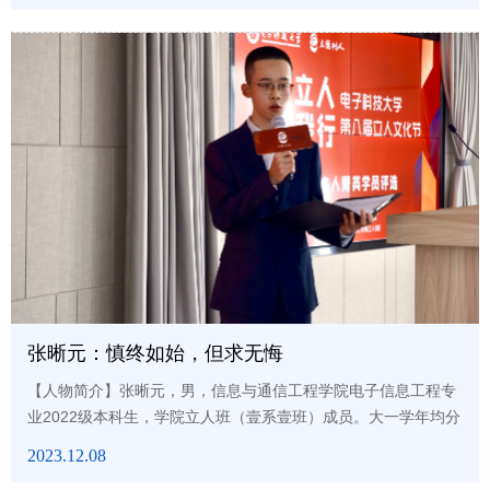
其中一作及学生一作论文9篇。合著专著2本，合作撰写学术章节
1章。作为项目骨干参与国家重点研发计划项目、国家自然基金
面上项目等7项；创业项目在中国国际大学生创新大赛中获得国
赛金奖并位...
张晰元：慎终如始，但求无悔
【人物简介】张晰元，男，信息与通信工程学院电子信息工程专
业2022级本科生，学院立人班（壹系壹班）成员。大一学年均分
年级排名6/470，综测排名3/470，GPA4.0，英语四、六级优
2023.12.08
秀。获评国家奖学金、学校优秀学生一等奖学金、2023年度“立