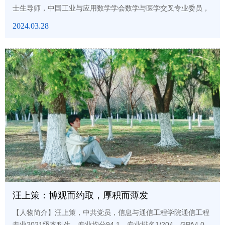
士生导师，中国工业与应用数学学会数学与医学交叉专业委员，
国际数字医学学会委员、共同创办人。长期致力于计算机视觉与
2024.03.28
医学影像分析等领域中的数学建模与算法研发，并取得一系列有
国际影响力的研究成果，因其对计算机视觉与医学图像分析的贡
献入选IEEE Fellow。随着科技的迅速发展，近年来的新工科教育
理念正在塑造着未来工程科技领域的人才培养模式。新工科专
业，主...
汪上策：博观而约取，厚积而薄发
【人物简介】汪上策，中共党员，信息与通信工程学院通信工程
专业2021级本科生，专业均分94.1，专业排名1/204，GPA4.0。