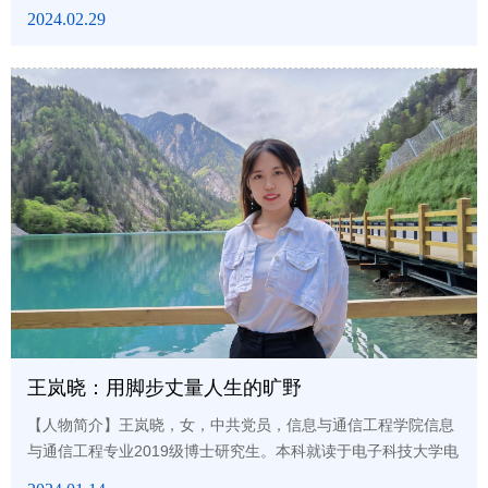
个关键人物，28个关键事件，其中，没有中国的名字。一本“雷
2024.02.29
达原理”，28本英文版“雷达丛书”，70年前，新中国第一款自主设
计雷达314甲开始亮相，新中国的雷达事业，蹒跚起步。在成
电，有这样一个团队：雷达探测与成像团队，他们立志助力祖国
雷达事业弯道超车。三年前，有这样一个班级，在班主任闵锐教
授...
王岚晓：用脚步丈量人生的旷野
【人物简介】王岚晓，女，中共党员，信息与通信工程学院信息
与通信工程专业2019级博士研究生。本科就读于电子科技大学电
子工程学院，以学院第一的优异成绩进入英才实验学院，本科成