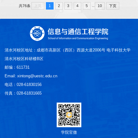
代表。曾获第四届中国大学生5分钟科研英语演讲大赛一等奖，
...
上页
1
2
3
4
5
10
下页
共76条
全国第六届全国大学生艺术展演一等奖，蓝桥杯全国软件和信息
技术...
清水河校区地址：成都市高新区（西区）西源大道2006号 电子科技大学
清水河校区科研楼B区
邮编：611731
Email: xintong@uestc.edu.cn
电话：028-61830156
传真：028-61831665
学院官微